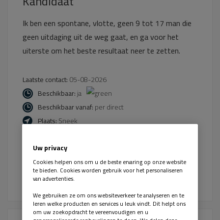
Kandidaat
Ik ben een spontane, vlotte, geen 9 tot 17 man die
geen uitdaging uit de weg gaat, en ga voor het
uiterste om het beste resultaat neer te zetten.
Laatste contact:
05-08-2026
Beschikbaar:
ja
Beschikbaar vanaf:
per direct
Plaats:
Sneek
Uw privacy
Bekijk kandidaat
Laatst bijgewerkt:
Cookies helpen ons om u de beste ervaring op onze website
te bieden. Cookies worden gebruik voor het personaliseren
05-08-2026
van advertenties.
We gebruiken ze om ons websiteverkeer te analyseren en te
leren welke producten en services u leuk vindt. Dit helpt ons
om uw zoekopdracht te vereenvoudigen en u