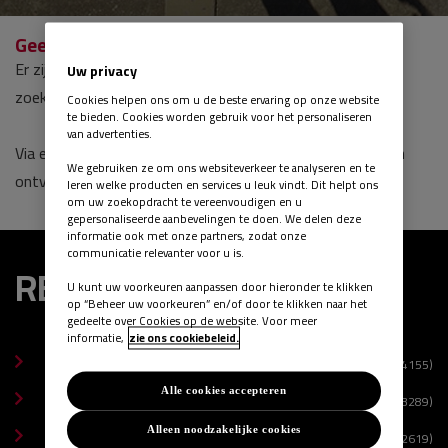
Geen CV's gevonden
Er zijn geen CV's gevonden. Verwijder zoekcriteria om de
Uw privacy
zoekopdracht breder te maken.
Cookies helpen ons om u de beste ervaring op onze website
te bieden. Cookies worden gebruik voor het personaliseren
van advertenties.
Via een van onderstaande opties kan je nieuwe kandidaten
We gebruiken ze om ons websiteverkeer te analyseren en te
ontvangen die aan deze zoekopdracht voldoen.
leren welke producten en services u leuk vindt. Dit helpt ons
om uw zoekopdracht te vereenvoudigen en u
gepersonaliseerde aanbevelingen te doen. We delen deze
informatie ook met onze partners, zodat onze
communicatie relevanter voor u is.
REGIO
U kunt uw voorkeuren aanpassen door hieronder te klikken
op “Beheer uw voorkeuren” en/of door te klikken naar het
gedeelte over Cookies op de website. Voor meer
informatie,
zie ons cookiebeleid.
Zuid-Holland
(4155)
Noord-Brabant
Alle cookies accepteren
(3289)
Utrecht
Alleen noodzakelijke cookies
(2619)