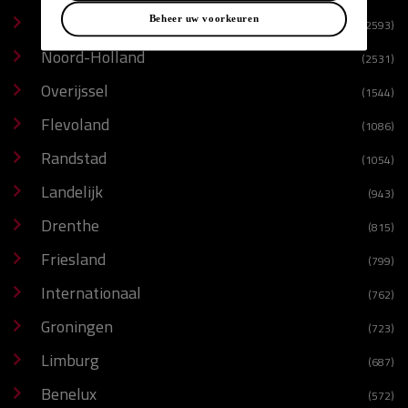
Gelderland
Beheer uw voorkeuren
(2593)
Noord-Holland
(2531)
Overijssel
(1544)
Flevoland
(1086)
Randstad
(1054)
Landelijk
(943)
Drenthe
(815)
Friesland
(799)
Internationaal
(762)
Groningen
(723)
Limburg
(687)
Benelux
(572)