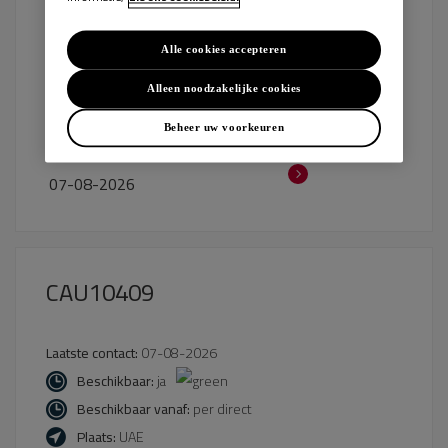
Beschikbaar:
ja
Beschikbaar vanaf:
per direct
Alle cookies accepteren
Plaats:
Utrecht
Alleen noodzakelijke cookies
Beheer uw voorkeuren
Bekijk kandidaat
Laatst bijgewerkt:
07-08-2026
CAU10409
Laatste contact:
07-08-2026
Beschikbaar:
ja
Beschikbaar vanaf:
per direct
Plaats:
UAE