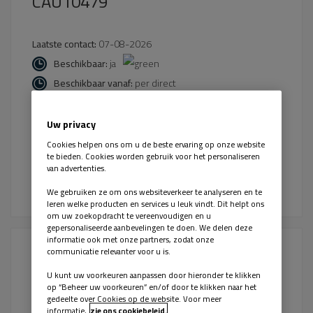
CAU10479
Laatste contact:
07-08-2026
Beschikbaar:
ja
Beschikbaar vanaf:
per direct
Plaats:
Spijkenisse
Uw privacy
Cookies helpen ons om u de beste ervaring op onze website
Bekijk kandidaat
Laatst bijgewerkt:
te bieden. Cookies worden gebruik voor het personaliseren
van advertenties.
07-08-2026
We gebruiken ze om ons websiteverkeer te analyseren en te
leren welke producten en services u leuk vindt. Dit helpt ons
om uw zoekopdracht te vereenvoudigen en u
gepersonaliseerde aanbevelingen te doen. We delen deze
informatie ook met onze partners, zodat onze
CAU10440
communicatie relevanter voor u is.
U kunt uw voorkeuren aanpassen door hieronder te klikken
op “Beheer uw voorkeuren” en/of door te klikken naar het
gedeelte over Cookies op de website. Voor meer
Laatste contact:
07-08-2026
informatie,
zie ons cookiebeleid.