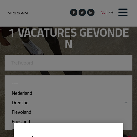
1
VACATURES GEVONDE
N