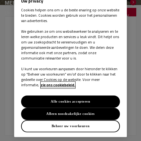
Uw privacy
MEER ZOEKOPTIES
Cookies helpen ons om u de beste ervaring op onze website
Uitgebreid zoeken
te bieden. Cookies worden gebruik voor het personaliseren
van advertenties.
Gepubliceerd:
18-05-2026
We gebruiken ze om ons websiteverkeer te analyseren en te
Automonteur - Heerhugowaard
leren welke producten en services u leuk vindt. Dit helpt ons
om uw zoekopdracht te vereenvoudigen en u
gepersonaliseerde aanbevelingen te doen. We delen deze
Werkgever:
Automobielbedrijf C. Andriessen B.V.
informatie ook met onze partners, zodat onze
communicatie relevanter voor u is.
Als automonteur bij Nissan Andriessen voer je
inspecties, meest voorkomende reparaties en
U kunt uw voorkeuren aanpassen door hieronder te klikken
op “Beheer uw voorkeuren” en/of door te klikken naar het
onderhoudswerkzaamheden uit aan allerlei
gedeelte over Cookies op de website. Voor meer
informatie,
zie ons cookiebeleid.
automerken, waarbij Nissan de boventoon voert.
Daarnaast stel je...
Alle cookies accepteren
Alleen noodzakelijke cookies
Heerhugowaard
Bekijk vacature
Beheer uw voorkeuren