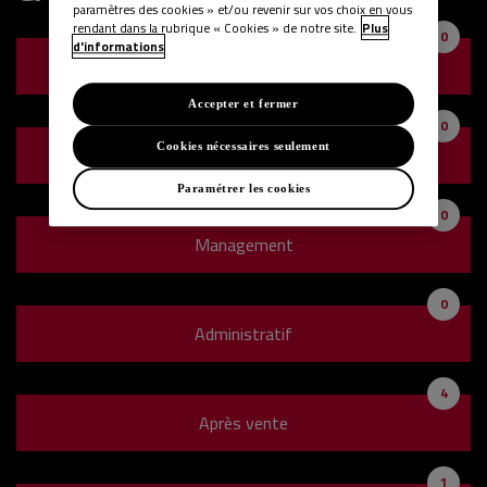
paramètres des cookies » et/ou revenir sur vos choix en vous
rendant dans la rubrique « Cookies » de notre site.
Plus
0
d'informations
Marketing
Accepter et fermer
0
Stages
Cookies nécessaires seulement
Paramétrer les cookies
0
Management
0
Administratif
4
Après vente
1