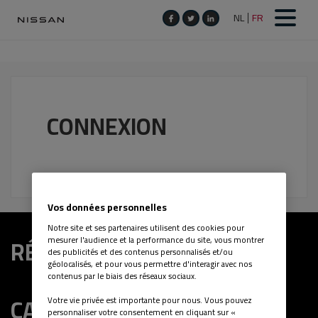
CONNEXION
Vos données personnelles
Notre site et ses partenaires utilisent des cookies pour
RÉGION
mesurer l'audience et la performance du site, vous montrer
des publicités et des contenus personnalisés et/ou
géolocalisés, et pour vous permettre d'interagir avec nos
contenus par le biais des réseaux sociaux.
CATÉGORIES DE VACANCE
Votre vie privée est importante pour nous. Vous pouvez
personnaliser votre consentement en cliquant sur «