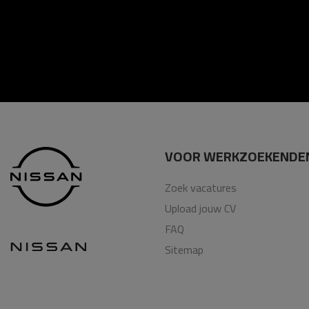
VOOR WERKZOEKENDE
Zoek vacatures
Upload jouw CV
FAQ
Sitemap