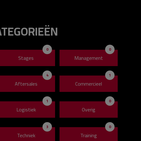
ATEGORIEËN
0
0
Stages
Management
4
1
Aftersales
Commercieel
1
0
Logistiek
Overig
3
0
Techniek
Training