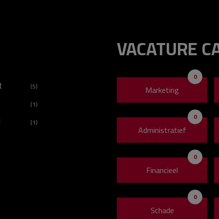
VACATURE C
0
t
(5)
Marketing
(1)
0
d
(1)
Administratief
0
Financieel
0
Schade