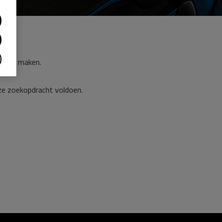
der te maken.
ze zoekopdracht voldoen.