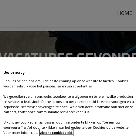
HOME
VACATURES GEVOND
Uw privacy
Friesland
Cookies helpen ons om u de beste ervaring op onze website te bieden. Cookies
worden gebruik voor het personaliseren van advertenties.
We gebruiken ze om ons websiteverkeer te analyseren en te leren welke producten
en services u leuk vindt. Dit helpt ons om uw zoekopdracht te vereenvoudigen en u
gepersonaliseerde aanbevelingen te doen. We delen deze informatie ook met onze
partners, zodat onze communicatie relevanter voor u is.
U kunt uw voorkeuren aanpassen door hieronder te klikken op “Beheer uw
voorkeuren” en/of door te klikken naar het gedeelte over Cookies op de website.
Voor meer informatie,
zie ons cookiebeleid.