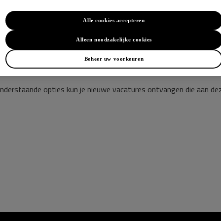
Alle cookies accepteren
Alleen noodzakelijke cookies
tures gevonden
vacatures gevonden. Verwijder zoekcriteria om je zoekopdracht bre
Beheer uw voorkeuren
onderstaande opties kun je nieuwe vacatures ontvangen die aan de