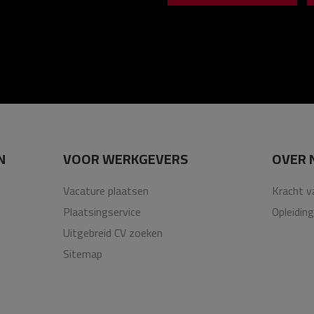
N
VOOR WERKGEVERS
OVER 
Vacature plaatsen
Kracht v
Plaatsingservice
Opleidin
Uitgebreid CV zoeken
Sitemap