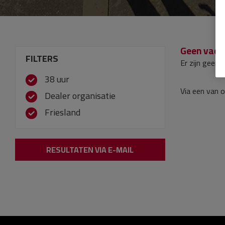
Geen vaca
FILTERS
Er zijn geen 
38 uur
Via een van 
Dealer organisatie
Friesland
RESULTATEN VIA E-MAIL